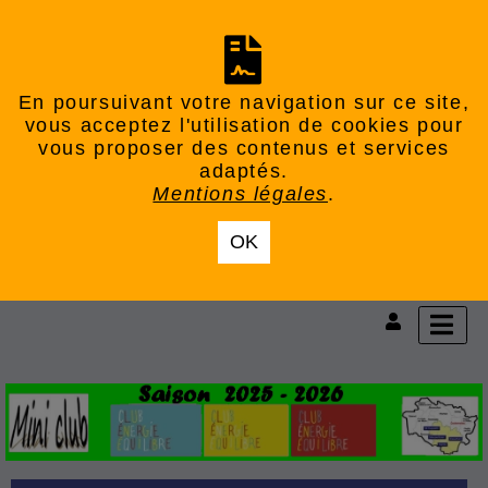
En poursuivant votre navigation sur ce site,
vous acceptez l'utilisation de cookies pour
vous proposer des contenus et services
adaptés.
Mentions légales
.
OK